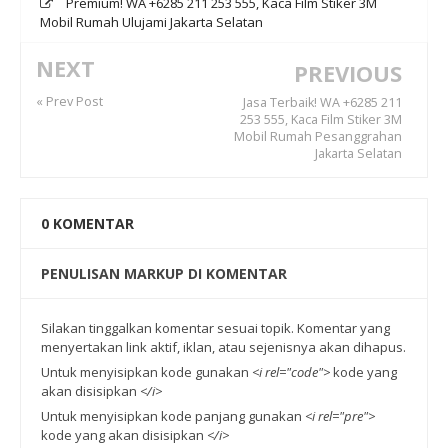
Premium! WA +6285 211 253 555, Kaca Film Stiker 3M
Mobil Rumah Ulujami Jakarta Selatan
NEXT
PREVIOUS
« Prev Post
Jasa Terbaik! WA +6285 211
253 555, Kaca Film Stiker 3M
Mobil Rumah Pesanggrahan
Jakarta Selatan
0
KOMENTAR
PENULISAN MARKUP DI KOMENTAR
Silakan tinggalkan komentar sesuai topik. Komentar yang
menyertakan link aktif, iklan, atau sejenisnya akan dihapus.
Untuk menyisipkan kode gunakan
<i rel="code">
kode yang
akan disisipkan
</i>
Untuk menyisipkan kode panjang gunakan
<i rel="pre">
kode yang akan disisipkan
</i>