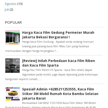
Agustus
(13)
Juli
(2)
POPULAR
Harga Kaca Film Gedung Permeter Murah
Jakarta Bekasi Bergaransi !
Harga kaca Film Gedung - Apakah anda sedang mencari
tukang jasa pasang kaca film ?Mau Cari yang hasilnya
memuaskan dengan harga terjangkau ?...
[Review] Inilah Perbedaan kaca Film Riben
dan Kaca Film Sparta
Harga Kac Film Riben VS Sparta - kaca film selain dapat
digunakan pada mobil, juga dapat dipasang pada beberapa
bangunan seperti rumah, ...
Spesial! Admin +6285211253555, Kaca Film
Stiker 3M Mobil Rumah Kota Bambu Selatan
Jakarta Barat
Berkualitas! Call 0852 1125 3555 Kaca Film Stiker 3M Mobil
Rumah Kota Bambu Selatan Jakarta Barat Kaca Film Kegelapan 40 60 80