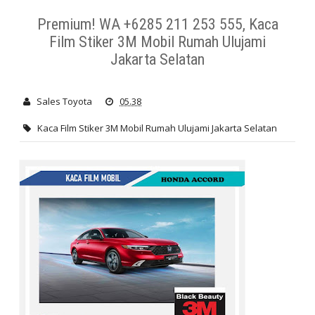
Solard Gard Karawang Bekasi Murah Kualitas
Kaca Film
Premium! WA +6285 211 253 555, Kaca
Film Stiker 3M Mobil Rumah Ulujami
Stiker 3M Mobil Rumah Ulujami Jakarta Selatan
Jakarta Selatan
Sales Toyota
05.38
Kaca Film Stiker 3M Mobil Rumah Ulujami Jakarta Selatan