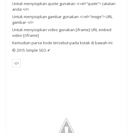
Untuk menyisipkan quote gunakan
<i rel="quote">
catatan
anda
</i>
Untuk menyisipkan gambar gunakan
<i rel="image">
URL
gambar
</i>
Untuk menyisipkan video gunakan [iframe] URL embed
video [/iframe]
Kemudian parse kode tersebut pada kotak di bawah ini
© 2015 Simple SEO ✔