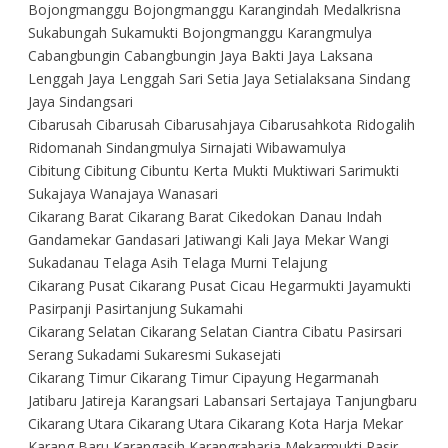
Bojongmanggu Bojongmanggu Karangindah Medalkrisna
Sukabungah Sukamukti Bojongmanggu Karangmulya
Cabangbungin Cabangbungin Jaya Bakti Jaya Laksana
Lenggah Jaya Lenggah Sari Setia Jaya Setialaksana Sindang
Jaya Sindangsari
Cibarusah Cibarusah Cibarusahjaya Cibarusahkota Ridogalih
Ridomanah Sindangmulya Sirnajati Wibawamulya
Cibitung Cibitung Cibuntu Kerta Mukti Muktiwari Sarimukti
Sukajaya Wanajaya Wanasari
Cikarang Barat Cikarang Barat Cikedokan Danau Indah
Gandamekar Gandasari Jatiwangi Kali Jaya Mekar Wangi
Sukadanau Telaga Asih Telaga Murni Telajung
Cikarang Pusat Cikarang Pusat Cicau Hegarmukti Jayamukti
Pasirpanji Pasirtanjung Sukamahi
Cikarang Selatan Cikarang Selatan Ciantra Cibatu Pasirsari
Serang Sukadami Sukaresmi Sukasejati
Cikarang Timur Cikarang Timur Cipayung Hegarmanah
Jatibaru Jatireja Karangsari Labansari Sertajaya Tanjungbaru
Cikarang Utara Cikarang Utara Cikarang Kota Harja Mekar
Karang Baru Karangasih Karangraharja Mekarmukti Pasir