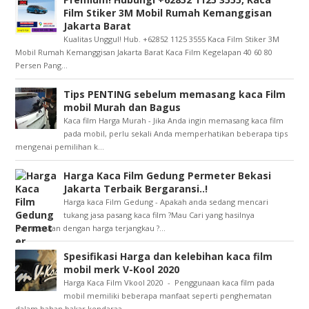
Film Stiker 3M Mobil Rumah Kemanggisan
Jakarta Barat
Kualitas Unggul! Hub. +62852 1125 3555 Kaca Film Stiker 3M
Mobil Rumah Kemanggisan Jakarta Barat Kaca Film Kegelapan 40 60 80
Persen Pang...
Tips PENTING sebelum memasang kaca Film
mobil Murah dan Bagus
Kaca film Harga Murah - Jika Anda ingin memasang kaca film
pada mobil, perlu sekali Anda memperhatikan beberapa tips
mengenai pemilihan k...
Harga Kaca Film Gedung Permeter Bekasi
Jakarta Terbaik Bergaransi..!
Harga kaca Film Gedung - Apakah anda sedang mencari
tukang jasa pasang kaca film ?Mau Cari yang hasilnya
memuaskan dengan harga terjangkau ?...
Spesifikasi Harga dan kelebihan kaca film
mobil merk V-Kool 2020
Harga Kaca Film Vkool 2020 - Penggunaan kaca film pada
mobil memiliki beberapa manfaat seperti penghematan
dalam bahan bakar kendaraa...