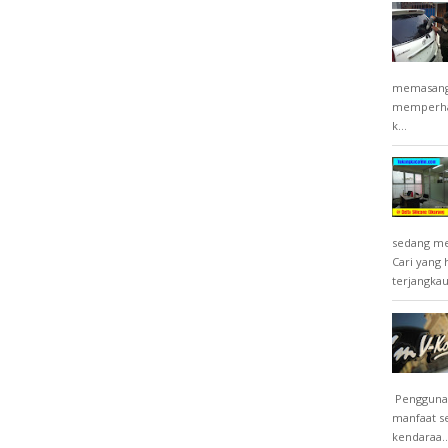
memasang k
memperhat
k...
sedang men
Cari yang
terjangkau 
Penggunaa
manfaat s
kendaraa..