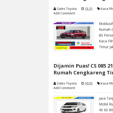
Sales Toyota
13.31
Kaca Fi
Add Comment
Eksklusi
Rumah C
80 Perse
Kaca Fil
Timur Ja
Dijamin Puas! CS 085 21
Rumah Cengkareng Tim
Sales Toyota
10.55
Kaca Fi
Add Comment
Jasa Ter
Mobil R
40 60 80