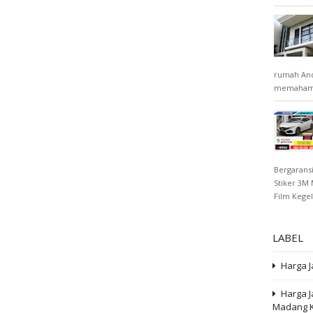
rumah And
memahami 
Bergaransi
Stiker 3M 
Film Kegel
LABEL
Harga J
Harga 
Madang K