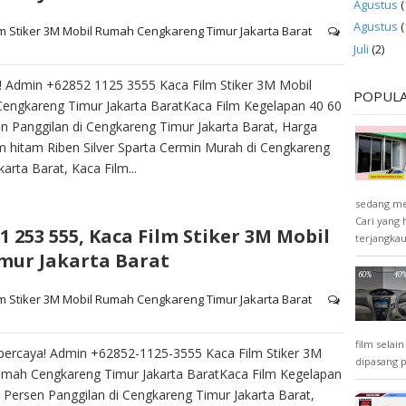
Agustus
(
Agustus
(
lm Stiker 3M Mobil Rumah Cengkareng Timur Jakarta Barat
Juli
(2)
f! Admin +62852 1125 3555 Kaca Film Stiker 3M Mobil
POPUL
engkareng Timur Jakarta BaratKaca Film Kegelapan 40 60
n Panggilan di Cengkareng Timur Jakarta Barat, Harga
m hitam Riben Silver Sparta Cermin Murah di Cengkareng
karta Barat, Kaca Film...
sedang men
Cari yang
1 253 555, Kaca Film Stiker 3M Mobil
terjangkau 
ur Jakarta Barat
lm Stiker 3M Mobil Rumah Cengkareng Timur Jakarta Barat
film selai
percaya! Admin +62852-1125-3555 Kaca Film Stiker 3M
dipasang 
umah Cengkareng Timur Jakarta BaratKaca Film Kegelapan
 Persen Panggilan di Cengkareng Timur Jakarta Barat,