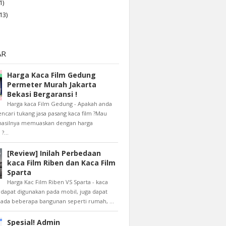
1)
13)
AR
Harga Kaca Film Gedung
Permeter Murah Jakarta
Bekasi Bergaransi !
Harga kaca Film Gedung - Apakah anda
cari tukang jasa pasang kaca film ?Mau
 hasilnya memuaskan dengan harga
?...
[Review] Inilah Perbedaan
kaca Film Riben dan Kaca Film
Sparta
Harga Kac Film Riben VS Sparta - kaca
n dapat digunakan pada mobil, juga dapat
pada beberapa bangunan seperti rumah, ...
Spesial! Admin