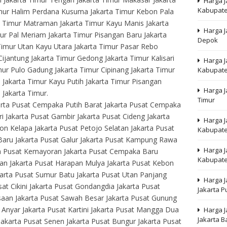
Harga 
Kabupate
imur Halim Perdana Kusuma Jakarta Timur Kebon Pala
ta Timur Matraman Jakarta Timur Kayu Manis Jakarta
Harga J
r Pal Meriam Jakarta Timur Pisangan Baru Jakarta
Depok
Timur Utan Kayu Utara Jakarta Timur Pasar Rebo
Cijantung Jakarta Timur Gedong Jakarta Timur Kalisari
Harga 
mur Pulo Gadung Jakarta Timur Cipinang Jakarta Timur
Kabupate
m Jakarta Timur Kayu Putih Jakarta Timur Pisangan
Harga J
Jakarta Timur.
Timur
arta Pusat Cempaka Putih Barat Jakarta Pusat Cempaka
i Jakarta Pusat Gambir Jakarta Pusat Cideng Jakarta
Harga J
on Kelapa Jakarta Pusat Petojo Selatan Jakarta Pusat
Kabupate
 Baru Jakarta Pusat Galur Jakarta Pusat Kampung Rawa
Harga J
rta Pusat Kemayoran Jakarta Pusat Cempaka Baru
Kabupate
tan Jakarta Pusat Harapan Mulya Jakarta Pusat Kebon
arta Pusat Sumur Batu Jakarta Pusat Utan Panjang
Harga 
at Cikini Jakarta Pusat Gondangdia Jakarta Pusat
Jakarta P
saan Jakarta Pusat Sawah Besar Jakarta Pusat Gunung
 Anyar Jakarta Pusat Kartini Jakarta Pusat Mangga Dua
Harga 
Jakarta B
Jakarta Pusat Senen Jakarta Pusat Bungur Jakarta Pusat