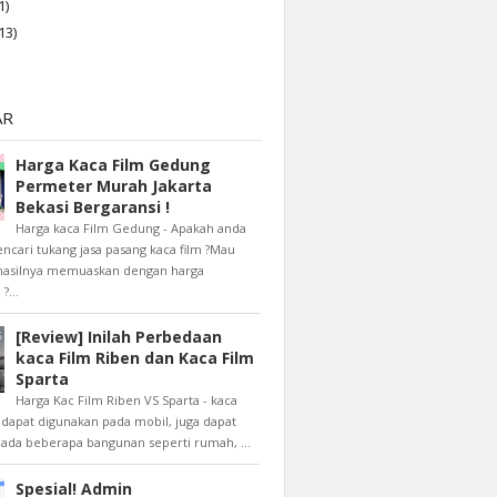
1)
13)
AR
Harga Kaca Film Gedung
Permeter Murah Jakarta
Bekasi Bergaransi !
Harga kaca Film Gedung - Apakah anda
cari tukang jasa pasang kaca film ?Mau
 hasilnya memuaskan dengan harga
?...
[Review] Inilah Perbedaan
kaca Film Riben dan Kaca Film
Sparta
Harga Kac Film Riben VS Sparta - kaca
n dapat digunakan pada mobil, juga dapat
pada beberapa bangunan seperti rumah, ...
Spesial! Admin