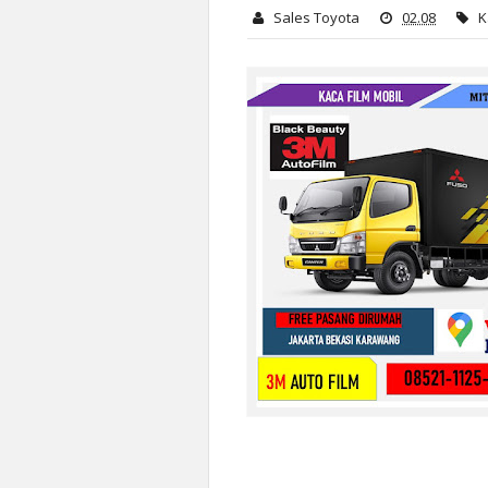
Sales Toyota
02.08
K