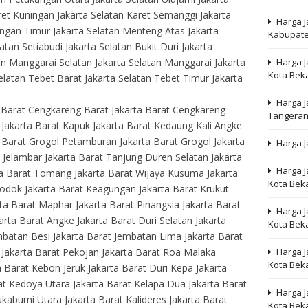
ret Kuningan Jakarta Selatan Karet Semanggi Jakarta
Harga J
ingan Timur Jakarta Selatan Menteng Atas Jakarta
Kabupate
tan Setiabudi Jakarta Selatan Bukit Duri Jakarta
Harga 
an Manggarai Selatan Jakarta Selatan Manggarai Jakarta
Kota Bek
latan Tebet Barat Jakarta Selatan Tebet Timur Jakarta
Harga J
a Barat Cengkareng Barat Jakarta Barat Cengkareng
Tangera
 Jakarta Barat Kapuk Jakarta Barat Kedaung Kali Angke
 Barat Grogol Petamburan Jakarta Barat Grogol Jakarta
Harga J
 Jelambar Jakarta Barat Tanjung Duren Selatan Jakarta
Harga J
ta Barat Tomang Jakarta Barat Wijaya Kusuma Jakarta
Kota Bek
lodok Jakarta Barat Keagungan Jakarta Barat Krukut
ta Barat Maphar Jakarta Barat Pinangsia Jakarta Barat
Harga J
rta Barat Angke Jakarta Barat Duri Selatan Jakarta
Kota Bek
mbatan Besi Jakarta Barat Jembatan Lima Jakarta Barat
Harga J
 Jakarta Barat Pekojan Jakarta Barat Roa Malaka
Kota Bek
a Barat Kebon Jeruk Jakarta Barat Duri Kepa Jakarta
at Kedoya Utara Jakarta Barat Kelapa Dua Jakarta Barat
Harga J
kabumi Utara Jakarta Barat Kalideres Jakarta Barat
Kota Bek