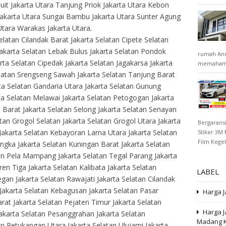
luit Jakarta Utara Tanjung Priok Jakarta Utara Kebon
akarta Utara Sungai Bambu Jakarta Utara Sunter Agung
Utara Warakas Jakarta Utara.
Selatan Cilandak Barat Jakarta Selatan Cipete Selatan
Jakarta Selatan Lebak Bulus Jakarta Selatan Pondok
rumah And
rta Selatan Cipedak Jakarta Selatan Jagakarsa Jakarta
memahami 
latan Srengseng Sawah Jakarta Selatan Tanjung Barat
rta Selatan Gandaria Utara Jakarta Selatan Gunung
ta Selatan Melawai Jakarta Selatan Petogogan Jakarta
 Barat Jakarta Selatan Selong Jakarta Selatan Senayan
latan Grogol Selatan Jakarta Selatan Grogol Utara Jakarta
Bergaransi
akarta Selatan Kebayoran Lama Utara Jakarta Selatan
Stiker 3M 
Film Kegel
ngka Jakarta Selatan Kuningan Barat Jakarta Selatan
n Pela Mampang Jakarta Selatan Tegal Parang Jakarta
en Tiga Jakarta Selatan Kalibata Jakarta Selatan
LABEL
an Jakarta Selatan Rawajati Jakarta Selatan Cilandak
 Jakarta Selatan Kebagusan Jakarta Selatan Pasar
Harga J
rat Jakarta Selatan Pejaten Timur Jakarta Selatan
Harga 
Jakarta Selatan Pesanggrahan Jakarta Selatan
Madang K
n Petukangan Utara Jakarta Selatan Ulujami Jakarta