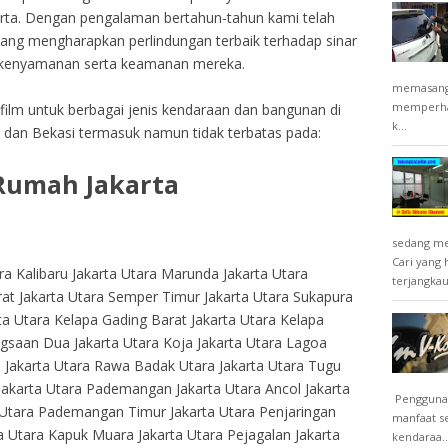
arta. Dengan pengalaman bertahun-tahun kami telah
ang mengharapkan perlindungan terbaik terhadap sinar
n kenyamanan serta keamanan mereka.
memasang k
memperhat
ilm untuk berbagai jenis kendaraan dan bangunan di
k...
a dan Bekasi termasuk namun tidak terbatas pada:
Rumah Jakarta
sedang men
Cari yang
tara Kalibaru Jakarta Utara Marunda Jakarta Utara
terjangkau 
at Jakarta Utara Semper Timur Jakarta Utara Sukapura
ta Utara Kelapa Gading Barat Jakarta Utara Kelapa
gsaan Dua Jakarta Utara Koja Jakarta Utara Lagoa
 Jakarta Utara Rawa Badak Utara Jakarta Utara Tugu
 Jakarta Utara Pademangan Jakarta Utara Ancol Jakarta
Penggunaa
Utara Pademangan Timur Jakarta Utara Penjaringan
manfaat s
a Utara Kapuk Muara Jakarta Utara Pejagalan Jakarta
kendaraa..