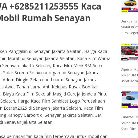
WA +6285211253555 Kaca
 Mobil Rumah Senayan
Berkualita
Mobil Rum
Film Kegel
sen Panggilan di Senayan Jakarta Selatan, Harga Kaca
rmin Murah di Senayan Jakarta Selatan, Kaca Film Warna
di Senayan Jakarta Selatan, Kaca Film Merk 3M Auto
Dijamin Pu
k Solar Screen Solax nano gard di Senayan Jakarta
Stiker 3M
au Adem Dingin Gelap dari Luar di Senayan Jakarta
Barat Kaca
itas Awet Tahan Lama Anti Kelupas Rusak Bonfkar
, Biaya Kaca Film Sekolah Masjid Gereja Jendela Pintu
 Selatan, Harga Kaca Film Sanblast Logo Perusahaan
n Eceran2025 di Senayan Jakarta Selatan, Kaca Film
ng Kanopy Carport di Senayan Jakarta Selatan, 3M
Kualitas U
i Senayan Jakarta Selatan,
Stiker 3M
Kaca Film 
asa pemasangan kaca film terpercaya untuk mobil dan