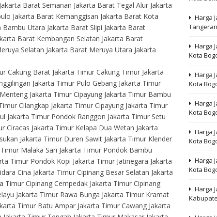
akarta Barat Semanan Jakarta Barat Tegal Alur Jakarta
pulo Jakarta Barat Kemanggisan Jakarta Barat Kota
Harga J
Tangera
Bambu Utara Jakarta Barat Slipi Jakarta Barat
karta Barat Kembangan Selatan Jakarta Barat
Harga J
ruya Selatan Jakarta Barat Meruya Utara Jakarta
Kota Bog
mur Cakung Barat Jakarta Timur Cakung Timur Jakarta
Harga J
nggilingan Jakarta Timur Pulo Gebang Jakarta Timur
Kota Bog
 Menteng Jakarta Timur Cipayung Jakarta Timur Bambu
Harga J
Timur Cilangkap Jakarta Timur Cipayung Jakarta Timur
Kota Bog
ul Jakarta Timur Pondok Ranggon Jakarta Timur Setu
ur Ciracas Jakarta Timur Kelapa Dua Wetan Jakarta
Harga J
ukan Jakarta Timur Duren Sawit Jakarta Timur Klender
Kota Bog
a Timur Malaka Sari Jakarta Timur Pondok Bambu
Harga J
rta Timur Pondok Kopi Jakarta Timur Jatinegara Jakarta
Kota Bog
idara Cina Jakarta Timur Cipinang Besar Selatan Jakarta
ta Timur Cipinang Cempedak Jakarta Timur Cipinang
Harga 
ayu Jakarta Timur Rawa Bunga Jakarta Timur Kramat
Kabupate
akarta Timur Batu Ampar Jakarta Timur Cawang Jakarta
uh Jakarta Timur Tengah Jakarta Timur Makasar Jakarta