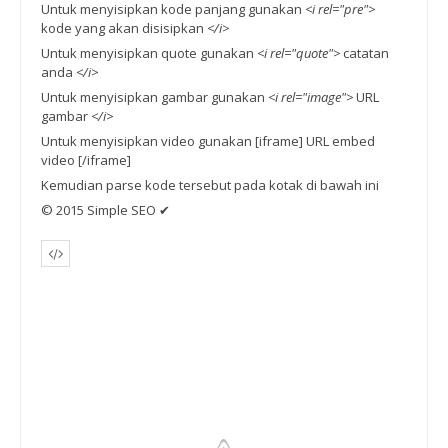
Untuk menyisipkan kode panjang gunakan
<i rel="pre">
kode yang akan disisipkan
</i>
Untuk menyisipkan quote gunakan
<i rel="quote">
catatan
anda
</i>
Untuk menyisipkan gambar gunakan
<i rel="image">
URL
gambar
</i>
Untuk menyisipkan video gunakan [iframe] URL embed
video [/iframe]
Kemudian parse kode tersebut pada kotak di bawah ini
© 2015 Simple SEO ✔