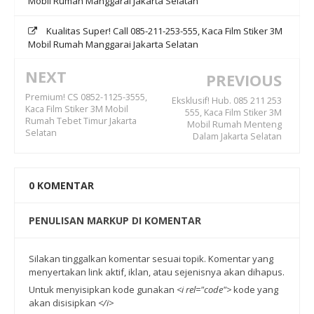
Mobil Rumah Manggarai Jakarta Selatan
Kualitas Super! Call 085-211-253-555, Kaca Film Stiker 3M
Mobil Rumah Manggarai Jakarta Selatan
NEXT
PREVIOUS
Premium! CS 0852-1125-3555,
Eksklusif! Hub. 085 211 253
Kaca Film Stiker 3M Mobil
555, Kaca Film Stiker 3M
Rumah Tebet Timur Jakarta
Mobil Rumah Menteng
Selatan
Dalam Jakarta Selatan
0
KOMENTAR
PENULISAN MARKUP DI KOMENTAR
Silakan tinggalkan komentar sesuai topik. Komentar yang
menyertakan link aktif, iklan, atau sejenisnya akan dihapus.
Untuk menyisipkan kode gunakan
<i rel="code">
kode yang
akan disisipkan
</i>