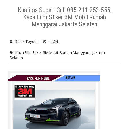
Solard Gard Karawang Bekasi Murah Kualitas
Kaca Film
Kualitas Super! Call 085-211-253-555,
Kaca Film Stiker 3M Mobil Rumah
Stiker 3M Mobil Rumah Manggarai Jakarta Selatan
Manggarai Jakarta Selatan
Sales Toyota
11.24
Kaca Film Stiker 3M Mobil Rumah Manggarai Jakarta
Selatan