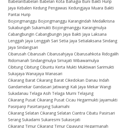
BabelanBabelan Babelan Kota Bahagia Buni Bakti Hurip
Jaya Kebalen Kedung Pengawas Kedungjaya Muara Bakti
Pantai Hurip
Bojongmanggu Bojongmanggu Karangindah Medalkrisna
Sukabungah Sukamukti Bojongmanggu Karangmulya
Cabangbungin Cabangbungin Jaya Bakti Jaya Laksana
Lenggah Jaya Lenggah Sari Setia Jaya Setialaksana Sindang
Jaya Sindangsari
Cibarusah Cibarusah Cibarusahjaya Cibarusahkota Ridogalih
Ridomanah Sindangmulya Sirnajati Wibawamulya
Cibitung Cibitung Cibuntu Kerta Mukti Muktiwari Sarimukti
Sukajaya Wanajaya Wanasari
Cikarang Barat Cikarang Barat Cikedokan Danau Indah
Gandamekar Gandasari Jatiwangi Kali Jaya Mekar Wangi
Sukadanau Telaga Asih Telaga Murni Telajung
Cikarang Pusat Cikarang Pusat Cicau Hegarmukti Jayamukti
Pasirpanji Pasirtanjung Sukamahi
Cikarang Selatan Cikarang Selatan Ciantra Cibatu Pasirsari
Serang Sukadami Sukaresmi Sukasejati
Cikarang Timur Cikarang Timur Cipayung Hegarmanah