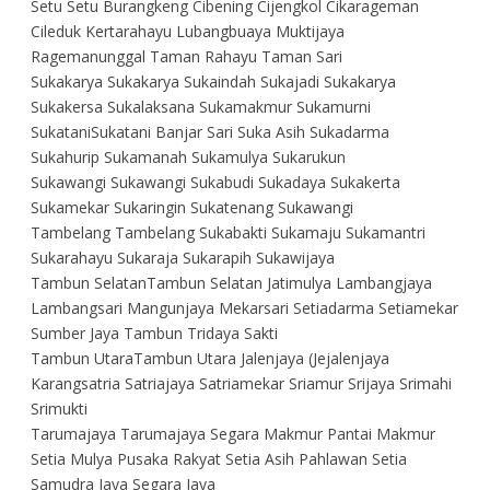
Setu Setu Burangkeng Cibening Cijengkol Cikarageman
Cileduk Kertarahayu Lubangbuaya Muktijaya
Ragemanunggal Taman Rahayu Taman Sari
Sukakarya Sukakarya Sukaindah Sukajadi Sukakarya
Sukakersa Sukalaksana Sukamakmur Sukamurni
SukataniSukatani Banjar Sari Suka Asih Sukadarma
Sukahurip Sukamanah Sukamulya Sukarukun
Sukawangi Sukawangi Sukabudi Sukadaya Sukakerta
Sukamekar Sukaringin Sukatenang Sukawangi
Tambelang Tambelang Sukabakti Sukamaju Sukamantri
Sukarahayu Sukaraja Sukarapih Sukawijaya
Tambun SelatanTambun Selatan Jatimulya Lambangjaya
Lambangsari Mangunjaya Mekarsari Setiadarma Setiamekar
Sumber Jaya Tambun Tridaya Sakti
Tambun UtaraTambun Utara Jalenjaya (Jejalenjaya
Karangsatria Satriajaya Satriamekar Sriamur Srijaya Srimahi
Srimukti
Tarumajaya Tarumajaya Segara Makmur Pantai Makmur
Setia Mulya Pusaka Rakyat Setia Asih Pahlawan Setia
Samudra Jaya Segara Jaya