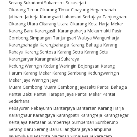
Serang Sukadami Sukaresmi Sukasejati
Cikarang Timur Cikarang Timur Cipayung Hegarmanah
Jatibaru Jatireja Karangsari Labansari Sertajaya Tanjungbaru
Cikarang Utara Cikarang Utara Cikarang Kota Harja Mekar
Karang Baru Karangasih Karangraharja Mekarmukti Pasir
Gombong Simpangan Tanjungsari Waluya Wangunharja
Karangbahagia Karangbahagia Karang Bahagia Karang
Rahayu Karang Sentosa Karang Setra Karang Setu
Karanganyar Karangmukti Sukaraya
Kedung Waringin Kedung Waringin Bojongsari Karang
Harum Karang Mekar Karang Sambung Kedungwaringin
Mekar Jaya Waringin Jaya
Muara Gembong Muara Gembong Jayasakti Pantai Bahagia
Pantai Bakti Pantai Harapan Jaya Pantai Mekar Pantai
Sederhana
Pebayuran Pebayuran Bantarjaya Bantarsari Karang Harja
Karanghaur Karangjaya Karangpatri Karangreja Karangsegar
Kertajaya Kertasari Sumberreja Sumbersari Sumberurip
Serang Baru Serang Baru Cilangkara Jaya Sampurna
Jayamulya Nagacipta Nagasari Sirnajaya Sukaragam