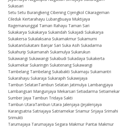
Sukasari
Setu Setu Burangkeng Cibening Cijengkol Cikarageman
Cileduk Kertarahayu Lubangbuaya Muktijaya
Ragemanunggal Taman Rahayu Taman Sari
Sukakarya Sukakarya Sukaindah Sukajadi Sukakarya
Sukakersa Sukalaksana Sukamakmur Sukamurni
SukataniSukatani Banjar Sari Suka Asih Sukadarma
Sukahurip Sukamanah Sukamulya Sukarukun
Sukawangi Sukawangi Sukabudi Sukadaya Sukakerta
Sukamekar Sukaringin Sukatenang Sukawangi
Tambelang Tambelang Sukabakti Sukamaju Sukamantri
Sukarahayu Sukaraja Sukarapih Sukawijaya
Tambun SelatanTambun Selatan Jatimulya Lambangjaya
Lambangsari Mangunjaya Mekarsari Setiadarma Setiamekar
Sumber Jaya Tambun Tridaya Sakti
Tambun UtaraTambun Utara Jalenjaya (Jejalenjaya
Karangsatria Satriajaya Satriamekar Sriamur Srijaya Srimahi
Srimukti
Tarumajaya Tarumajaya Segara Makmur Pantai Makmur