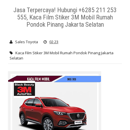
Solard Gard Karawang Bekasi Murah Kualitas
Kaca Film
Jasa Terpercaya! Hubungi +6285 211 253
555, Kaca Film Stiker 3M Mobil Rumah
Stiker 3M Mobil Rumah Pondok Pinang Jakarta Selatan
Pondok Pinang Jakarta Selatan
Sales Toyota
02.23
Kaca Film Stiker 3M Mobil Rumah Pondok Pinang Jakarta
Selatan