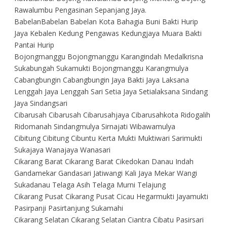
Rawalumbu Pengasinan Sepanjang Jaya.
BabelanBabelan Babelan Kota Bahagia Buni Bakti Hurip
Jaya Kebalen Kedung Pengawas Kedungjaya Muara Bakti
Pantai Hurip
Bojongmanggu Bojongmanggu Karangindah Medalkrisna
Sukabungah Sukamukti Bojongmanggu Karangmulya
Cabangbungin Cabangbungin Jaya Bakti Jaya Laksana
Lenggah Jaya Lenggah Sari Setia Jaya Setialaksana Sindang
Jaya Sindangsari
Cibarusah Cibarusah Cibarusahjaya Cibarusahkota Ridogalih
Ridomanah Sindangmulya Sirnajati Wibawamulya
Cibitung Cibitung Cibuntu Kerta Mukti Muktiwari Sarimukti
Sukajaya Wanajaya Wanasari
Cikarang Barat Cikarang Barat Cikedokan Danau Indah
Gandamekar Gandasari Jatiwangi Kali Jaya Mekar Wangi
Sukadanau Telaga Asih Telaga Murni Telajung
Cikarang Pusat Cikarang Pusat Cicau Hegarmukti Jayamukti
Pasirpanji Pasirtanjung Sukamahi
Cikarang Selatan Cikarang Selatan Ciantra Cibatu Pasirsari