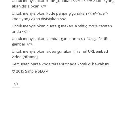
Untuk menyisipkan kode gunakan
<i rel="code">
kode yang
akan disisipkan
</i>
Untuk menyisipkan kode panjang gunakan
<i rel="pre">
kode yang akan disisipkan
</i>
Untuk menyisipkan quote gunakan
<i rel="quote">
catatan
anda
</i>
Untuk menyisipkan gambar gunakan
<i rel="image">
URL
gambar
</i>
Untuk menyisipkan video gunakan [iframe] URL embed
video [/iframe]
Kemudian parse kode tersebut pada kotak di bawah ini
© 2015 Simple SEO ✔