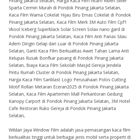
Pinang Jakarta Selatan, Harga Kaca Film hitam Riben Silver
Sparta Cermin Murah di Pondok Pinang Jakarta Selatan,
Kaca Film Warna Cokelat Hijau Biru Emas Cokelat di Pondok
Pinang Jakarta Selatan, Kaca Film Merk 3M Auto Film Cpf1
Vkool Iceberg Superblack Solar Screen Solax nano gard di
Pondok Pinang Jakarta Selatan, Kaca Film Anti Panas Silau
Adem Dingin Gelap dari Luar di Pondok Pinang Jakarta
Selatan, Ganti Kaca Film Berkualitas Awet Tahan Lama Anti
Kelupas Rusak Bonfkar pasang di Pondok Pinang Jakarta
Selatan, Biaya Kaca Film Sekolah Masjid Gereja Jendela
Pintu Rumah Cluster di Pondok Pinang Jakarta Selatan,
Harga Kaca Film Sanblast Logo Perusahaan Polos Cutting
Motif Rollan Metaran Eceran2025 di Pondok Pinang Jakarta
Selatan, Kaca Film Apartemen Mall Perkantoran Gedung
Kanopy Carport di Pondok Pinang Jakarta Selatan, 3M Hotel
Cafe Restoran Ruko Gereja di Pondok Pinang Jakarta
Selatan,
Wildan Jaya Window Film adalah jasa pemasangan kaca film
berkualitas tinggi untuk berbagai jenis mobil serta properti di