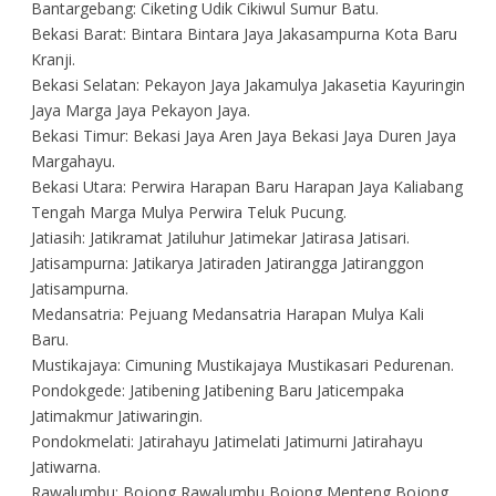
Bantargebang: Ciketing Udik Cikiwul Sumur Batu.
Bekasi Barat: Bintara Bintara Jaya Jakasampurna Kota Baru
Kranji.
Bekasi Selatan: Pekayon Jaya Jakamulya Jakasetia Kayuringin
Jaya Marga Jaya Pekayon Jaya.
Bekasi Timur: Bekasi Jaya Aren Jaya Bekasi Jaya Duren Jaya
Margahayu.
Bekasi Utara: Perwira Harapan Baru Harapan Jaya Kaliabang
Tengah Marga Mulya Perwira Teluk Pucung.
Jatiasih: Jatikramat Jatiluhur Jatimekar Jatirasa Jatisari.
Jatisampurna: Jatikarya Jatiraden Jatirangga Jatiranggon
Jatisampurna.
Medansatria: Pejuang Medansatria Harapan Mulya Kali
Baru.
Mustikajaya: Cimuning Mustikajaya Mustikasari Pedurenan.
Pondokgede: Jatibening Jatibening Baru Jaticempaka
Jatimakmur Jatiwaringin.
Pondokmelati: Jatirahayu Jatimelati Jatimurni Jatirahayu
Jatiwarna.
Rawalumbu: Bojong Rawalumbu Bojong Menteng Bojong